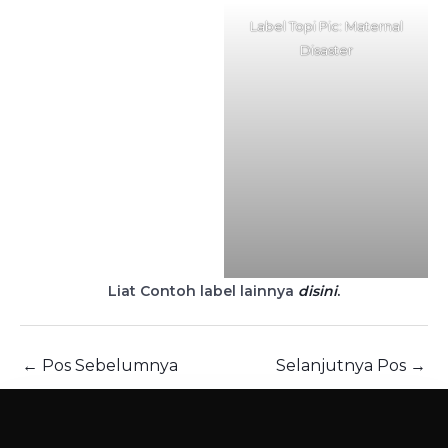
Label Topi Pic: Maternal
Disaster
Liat Contoh label lainnya
disini
.
←
Pos Sebelumnya
Selanjutnya Pos
→