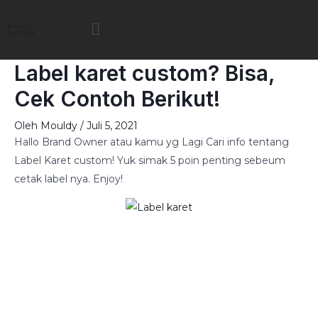
Lewati
Menu
ke
Mouldy
Custom
konten
Label karet custom? Bisa,
Cek Contoh Berikut!
Oleh
Mouldy
/
Juli 5, 2021
Hallo Brand Owner atau kamu yg Lagi Cari info tentang
Label Karet custom! Yuk simak 5 poin penting sebeum
cetak label nya. Enjoy!