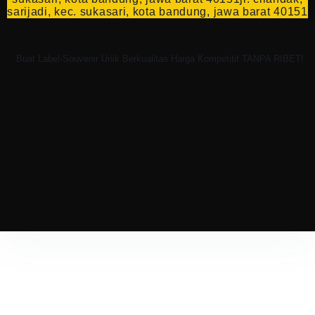
sarijadi, kec. sukasari, kota bandung, jawa barat 40151
Buat Label-Souvenir Unik Berkualitas Harga Kompetitif TANPA RIBET!