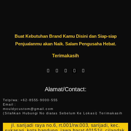
Buat Kebutuhan Brand Kamu Disini dan Siap-siap
Penjualanmu akan Naik. Salam Pengusaha Hebat.
Terimakasih
F
W
I
E
Y
a
h
n
n
o
c
a
s
v
u
e
t
t
e
t
b
s
a
l
u
Alamat/Contact:
o
a
g
o
b
o
p
r
p
e
k
p
a
e
Telp/wa: +62-8555-9000-555
-
m
Email :
f
mouldycustom@gmail.com
(Silahkan Hubungi No diatas Sebelum Ke Lokasi) Terimakasih
jl. sarijadi raya no.6, rt.001/rw.003, sarijadi, kec.
sukasari, kota bandung, jawa barat 40151jl. cilandak,