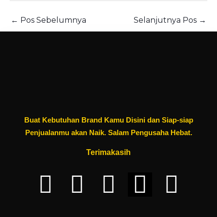
←
Pos Sebelumnya
Selanjutnya Pos
→
Buat Kebutuhan Brand Kamu Disini dan Siap-siap
Penjualanmu akan Naik. Salam Pengusaha Hebat.
Terimakasih
F
W
I
E
Y
a
h
n
n
o