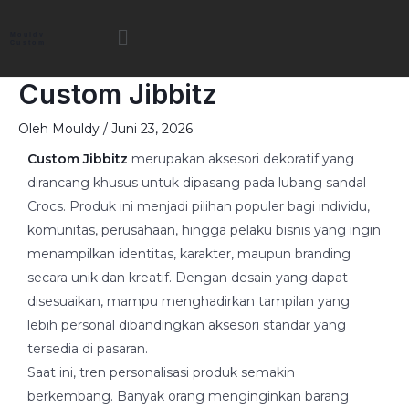
Lewati
Menu
ke
Mouldy
Custom
konten
Custom Jibbitz
Oleh
Mouldy
/
Juni 23, 2026
Custom Jibbitz
merupakan aksesori dekoratif yang
dirancang khusus untuk dipasang pada lubang sandal
Crocs. Produk ini menjadi pilihan populer bagi individu,
komunitas, perusahaan, hingga pelaku bisnis yang ingin
menampilkan identitas, karakter, maupun branding
secara unik dan kreatif. Dengan desain yang dapat
disesuaikan, mampu menghadirkan tampilan yang
lebih personal dibandingkan aksesori standar yang
tersedia di pasaran.
Saat ini, tren personalisasi produk semakin
berkembang. Banyak orang menginginkan barang