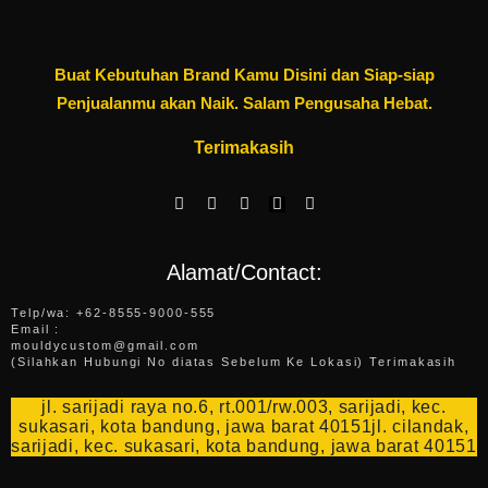
Buat Kebutuhan Brand Kamu Disini dan Siap-siap
Penjualanmu akan Naik. Salam Pengusaha Hebat.
Terimakasih
F
W
I
E
Y
a
h
n
n
o
c
a
s
v
u
e
t
t
e
t
b
s
a
l
u
Alamat/Contact:
o
a
g
o
b
o
p
r
p
e
k
p
a
e
Telp/wa: +62-8555-9000-555
-
m
Email :
f
mouldycustom@gmail.com
(Silahkan Hubungi No diatas Sebelum Ke Lokasi) Terimakasih
jl. sarijadi raya no.6, rt.001/rw.003, sarijadi, kec.
sukasari, kota bandung, jawa barat 40151jl. cilandak,
sarijadi, kec. sukasari, kota bandung, jawa barat 40151