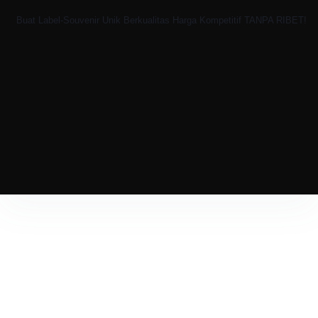
Buat Label-Souvenir Unik Berkualitas Harga Kompetitif TANPA RIBET!