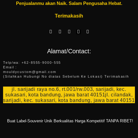
Penjualanmu akan Naik. Salam Pengusaha Hebat.
Terimakasih
F
W
I
E
Y
a
h
n
n
o
c
a
s
v
u
e
t
t
e
t
b
s
a
l
u
Alamat/Contact:
o
a
g
o
b
o
p
r
p
e
k
p
a
e
Telp/wa: +62-8555-9000-555
-
m
Email :
f
mouldycustom@gmail.com
(Silahkan Hubungi No diatas Sebelum Ke Lokasi) Terimakasih
jl. sarijadi raya no.6, rt.001/rw.003, sarijadi, kec.
sukasari, kota bandung, jawa barat 40151jl. cilandak,
sarijadi, kec. sukasari, kota bandung, jawa barat 40151
Buat Label-Souvenir Unik Berkualitas Harga Kompetitif TANPA RIBET!