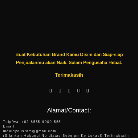
Buat Kebutuhan Brand Kamu Disini dan Siap-siap
Penjualanmu akan Naik. Salam Pengusaha Hebat.
Terimakasih
F
W
I
E
Y
a
h
n
n
o
c
a
s
v
u
e
t
t
e
t
b
s
a
l
u
Alamat/Contact:
o
a
g
o
b
o
p
r
p
e
k
p
a
e
Telp/wa: +62-8555-9000-555
-
m
Email :
f
mouldycustom@gmail.com
(Silahkan Hubungi No diatas Sebelum Ke Lokasi) Terimakasih