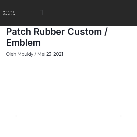
Lewati
Menu
ke
Mouldy
Custom
konten
Patch Rubber Custom /
Emblem
Oleh
Mouldy
/
Mei 23, 2021