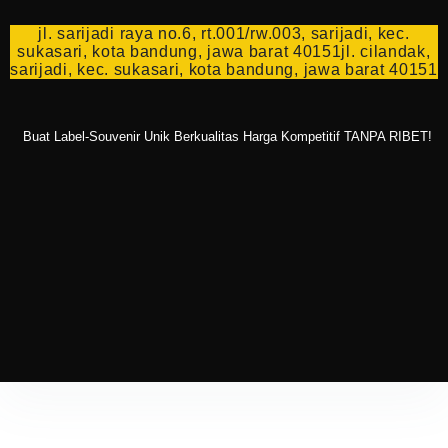
jl. sarijadi raya no.6, rt.001/rw.003, sarijadi, kec.
sukasari, kota bandung, jawa barat 40151jl. cilandak,
sarijadi, kec. sukasari, kota bandung, jawa barat 40151
Buat Label-Souvenir Unik Berkualitas Harga Kompetitif TANPA RIBET!